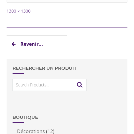
Full
1300 × 1300
size
Revenir...
RECHERCHER UN PRODUIT
Search
for:
BOUTIQUE
Décorations
(12)