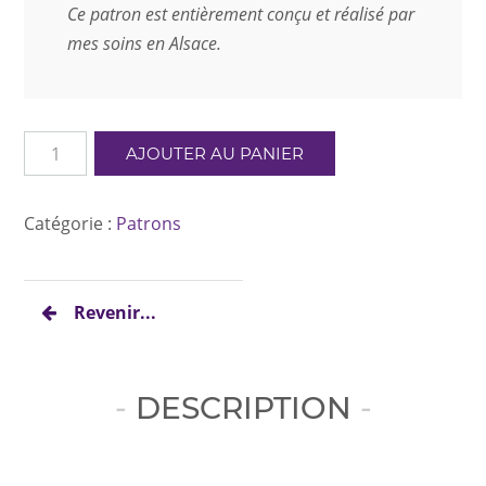
Ce patron est entièrement conçu et réalisé par
mes soins en Alsace.
quantité
AJOUTER AU PANIER
de
Patch
plaisir
Catégorie :
Patrons
-
Rayon
de
Revenir...
soleil
&
Boutons
DESCRIPTION
de
cœurs