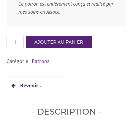
Ce patron est entièrement conçu et réalisé par
mes soins en Alsace.
quantité
AJOUTER AU PANIER
de
Promenade
en
Catégorie :
Patrons
alsace
-
L'alsacienne
Revenir...
DESCRIPTION