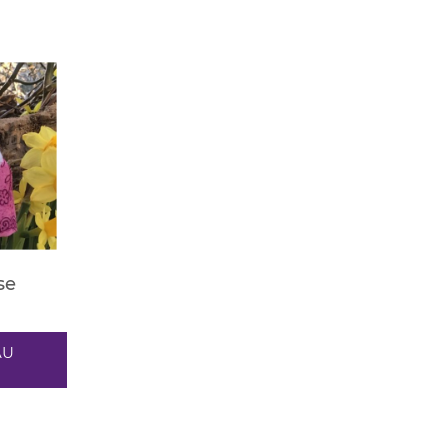
se
AU