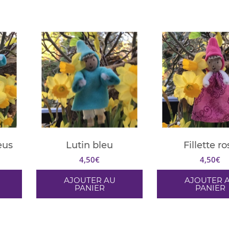
eus
Lutin bleu
Fillette ro
4,50
€
4,50
€
AJOUTER AU
AJOUTER 
PANIER
PANIER