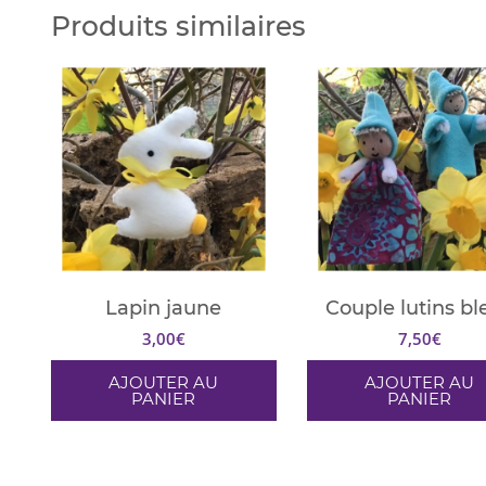
Produits similaires
Lapin jaune
Couple lutins bl
3,00
€
7,50
€
AJOUTER AU
AJOUTER AU
PANIER
PANIER