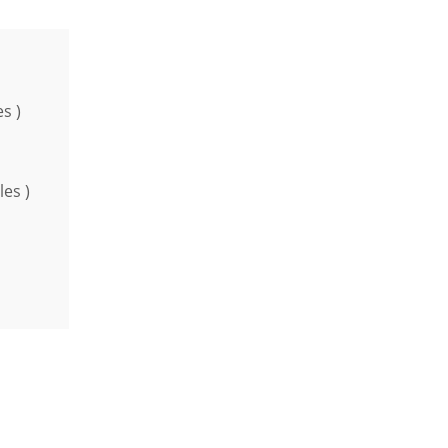
s )
es )