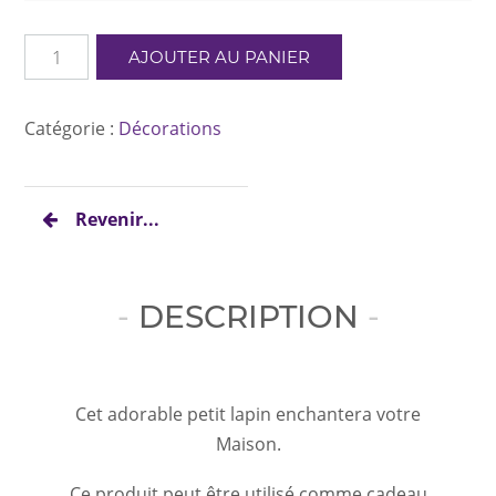
quantité
AJOUTER AU PANIER
de
Lapin
vert
Catégorie :
Décorations
Revenir...
DESCRIPTION
Cet adorable petit lapin enchantera votre
Maison.
Ce produit peut être utilisé comme cadeau