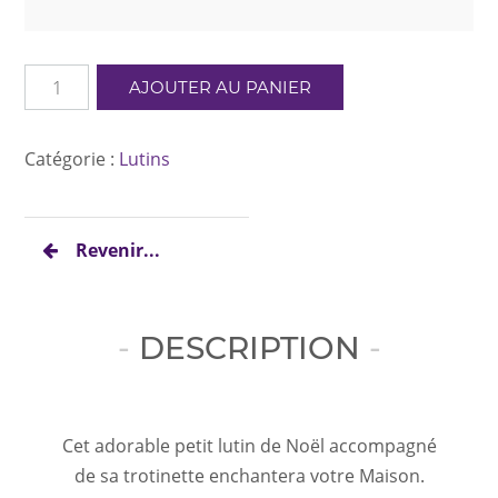
quantité
AJOUTER AU PANIER
de
Lutin
trottinette
Catégorie :
Lutins
Revenir...
DESCRIPTION
Cet adorable petit lutin de Noël accompagné
de sa trotinette enchantera votre Maison.